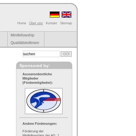
Home
Über uns
Kontakt
Sitemap
Minifellowship
Qualitätsleitlinien
Sponsored by:
Ausserordentliche
Mitglieder
(Fördermitglieder):
Andere Förderungen:
Förderung der
Minifellowships der AG, 1.