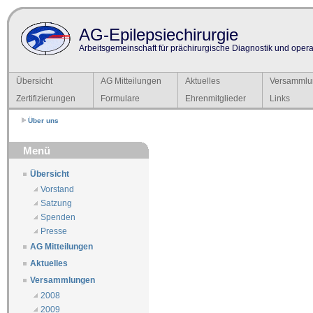
AG-Epilepsiechirurgie
Arbeitsgemeinschaft für prächirurgische Diagnostik und operat
Übersicht
AG Mitteilungen
Aktuelles
Versammlu
Zertifizierungen
Formulare
Ehrenmitglieder
Links
Über uns
Menü
Übersicht
Vorstand
Satzung
Spenden
Presse
AG Mitteilungen
Aktuelles
Versammlungen
2008
2009