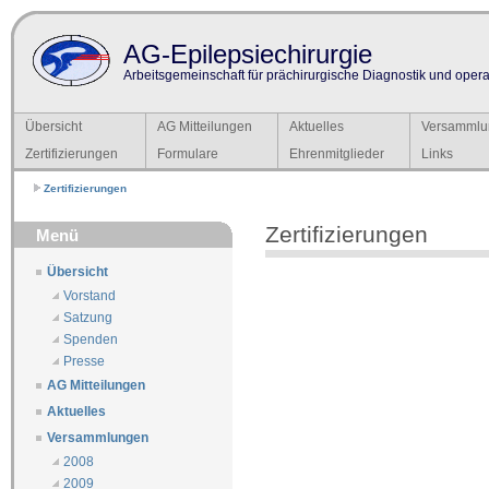
AG-Epilepsiechirurgie
Arbeitsgemeinschaft für prächirurgische Diagnostik und operat
Übersicht
AG Mitteilungen
Aktuelles
Versammlu
Zertifizierungen
Formulare
Ehrenmitglieder
Links
Zertifizierungen
Zertifizierungen
Menü
Übersicht
Vorstand
Satzung
Spenden
Presse
AG Mitteilungen
Aktuelles
Versammlungen
2008
2009