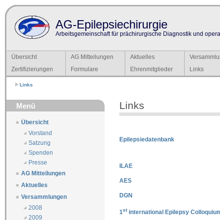
AG-Epilepsiechirurgie
Arbeitsgemeinschaft für prächirurgische Diagnostik und operat
Übersicht
AG Mitteilungen
Aktuelles
Versammlu
Zertifizierungen
Formulare
Ehrenmitglieder
Links
Links
Links
Menü
Übersicht
Vorstand
Epilepsiedatenbank
Satzung
Spenden
Presse
ILAE
AG Mitteilungen
AES
Aktuelles
DGN
Versammlungen
2008
st
1
international Epilepsy Colloquiu
2009