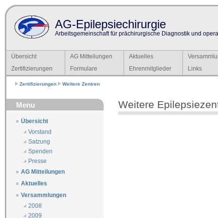
AG-Epilepsiechirurgie
Arbeitsgemeinschaft für prächirurgische Diagnostik und operat
Übersicht
AG Mitteilungen
Aktuelles
Versammlu
Zertifizierungen
Formulare
Ehrenmitglieder
Links
Zertifizierungen
Weitere Zentren
Weitere Epilepsiezen
Menu
Übersicht
Vorstand
Satzung
Spenden
Presse
AG Mitteilungen
Aktuelles
Versammlungen
2008
2009