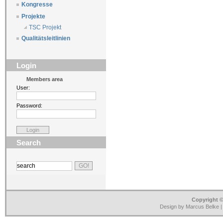
Kongresse
Projekte
TSC Projekt
Qualitätsleitlinien
Login
Members area
User:
Password:
Search
Copyright ©
Design by Marcus Belke 