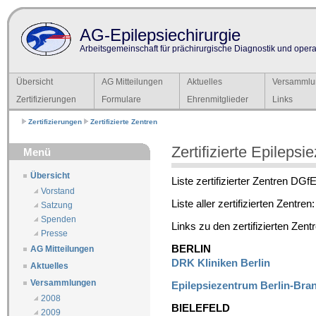
AG-Epilepsiechirurgie
Arbeitsgemeinschaft für prächirurgische Diagnostik und operat
Übersicht
AG Mitteilungen
Aktuelles
Versammlu
Zertifizierungen
Formulare
Ehrenmitglieder
Links
Zertifizierungen
Zertifizierte Zentren
Zertifizierte Epilepsi
Menü
Übersicht
Liste zertifizierter Zentren DGf
Vorstand
Liste aller zertifizierten Zentren
Satzung
Spenden
Links zu den zertifizierten Zent
Presse
BERLIN
AG Mitteilungen
DRK Kliniken Berlin
Aktuelles
Versammlungen
Epilepsiezentrum Berlin-Br
2008
BIELEFELD
2009