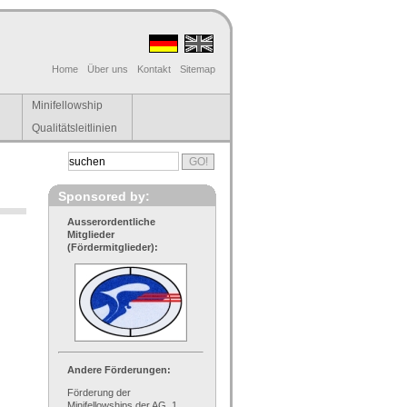
Home
Über uns
Kontakt
Sitemap
Minifellowship
Qualitätsleitlinien
Sponsored by:
Ausserordentliche
Mitglieder
(Fördermitglieder):
Andere Förderungen:
Förderung der
Minifellowships der AG, 1.