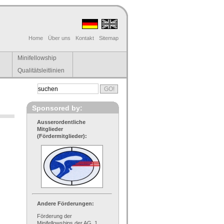
Home
Über uns
Kontakt
Sitemap
Minifellowship
Qualitätsleitlinien
Sponsored by:
Ausserordentliche
Mitglieder
(Fördermitglieder):
Andere Förderungen:
Förderung der
Minifellowships der AG, 1.