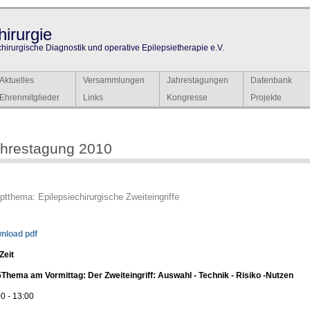
irurgie
chirurgische Diagnostik und operative Epilepsietherapie e.V.
Aktuelles
Versammlungen
Jahrestagungen
Datenbank
Ehrenmitglieder
Links
Kongresse
Projekte
hrestagung 2010
ptthema: Epilepsiechirurgische Zweiteingriffe
nload pdf
Zeit
5
Thema am Vormittag: Der Zweiteingriff: Auswahl - Technik - Risiko -Nutzen
0 - 13:00