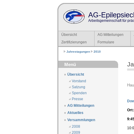
AG-Epilepsiech
Arbeitsgemeinschaft für prä
Übersicht
AG Mitteilungen
Zertifizierungen
Formulare
Jahrestagungen
2010
Ja
Menü
Übersicht
Vorstand
Hau
Satzung
Spenden
Presse
Dow
AG Mitteilungen
Ort:
Aktuelles
9:4
Versammlungen
2008
10:0
2009