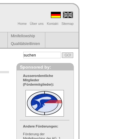
Home
Über uns
Kontakt
Sitemap
Minifellowship
Qualitätsleitlinien
Sponsored by:
Ausserordentliche
Mitglieder
(Fördermitglieder):
Andere Förderungen:
Förderung der
Minifellowships der AG, 1.