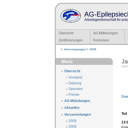
AG-Epilepsiech
Arbeitsgemeinschaft für prä
Übersicht
AG Mitteilungen
Zertifizierungen
Formulare
Jahrestagungen
2009
Ja
Menü
Übersicht
Vorstand
Satzung
Spenden
Presse
Dow
AG Mitteilungen
Aktuelles
Tei
Versammlungen
2008
13:
2009
Epil