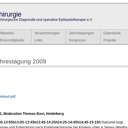
irurgie
chirurgische Diagnostik und operative Epilepsietherapie e.V.
Aktuelles
Versammlungen
Jahrestagungen
Datenbank
Ehrenmitglieder
Links
Kongresse
Projekte
hrestagung 2009
nload pdf
l 1, Moderation Thomas Bast, Heidelberg
00-13:05h
13:05-13:45h
13:45-14:25h
14:25-14:45h
14:45-15:15h
Outcome bzgl.
epsie und Entwicklung nach Epilepsiechirurgie bei Kindern unter 4 Jahren (Martha