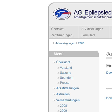
AG-Epilepsiech
Arbeitsgemeinschaft für prä
Übersicht
AG Mitteilungen
Zertifizierungen
Formulare
Jahrestagungen
2008
Ja
Menü
Übersicht
Ei
Vorstand
Dow
Satzung
Spenden
Presse
AG Mitteilungen
Aktuelles
Dow
Versammlungen
2008
2009