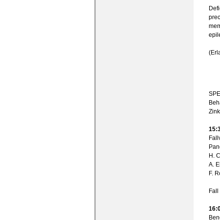
Defi
prec
memo
epil
(Erl
SPE
Beh
Zink
15:
Fall
Pane
H. 
A. E
F. 
Fall
16:
Ben