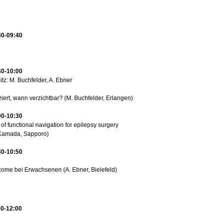
30-09:40
40-10:00
itz: M. Buchfelder, A. Ebner
ziert, wann verzichtbar? (M. Buchfelder, Erlangen)
00-10:30
of functional navigation for epilepsy surgery
 Kamada, Sapporo)
30-10:50
ome bei Erwachsenen (A. Ebner, Bielefeld)
00-12:00