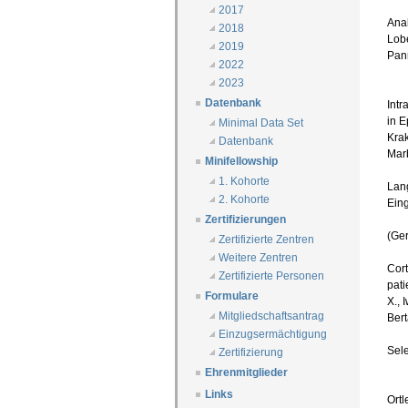
2017
Anal
2018
Lobe
2019
Pann
2022
2023
Datenbank
Intr
in E
Minimal Data Set
Krak
Datenbank
Mar
Minifellowship
1. Kohorte
Lan
2. Kohorte
Eing
Zertifizierungen
(Ge
Zertifizierte Zentren
Weitere Zentren
Cort
Zertifizierte Personen
pati
Formulare
X., 
Mitgliedschaftsantrag
Bert
Einzugsermächtigung
Sel
Zertifizierung
Ehrenmitglieder
Links
Ortl