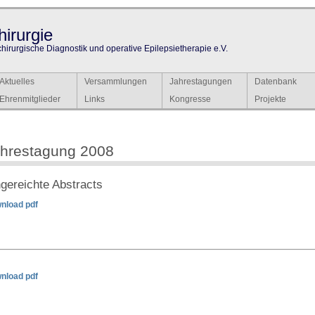
irurgie
chirurgische Diagnostik und operative Epilepsietherapie e.V.
Aktuelles
Versammlungen
Jahrestagungen
Datenbank
Ehrenmitglieder
Links
Kongresse
Projekte
hrestagung 2008
ngereichte Abstracts
nload pdf
nload pdf