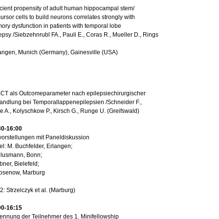
cient propensity of adult human hippocampal stem/
ursor cells to build neurons correlates strongly with
ry dysfunction in patients with temporal lobe
epsy /Siebzehnrubl FA., Pauli E., Coras R., Mueller D., Rings
angen, Munich (Germany), Gainesville (USA)
CT als Outcomeparameter nach epilepsiechirurgischer
andlung bei Temporallappenepilepsien /Schneider F.,
e A., Kolyschkow P., Kirsch G., Runge U. (Greifswald)
30-16:00
vorstellungen mit Paneldiskussion
l: M. Buchfelder, Erlangen;
Clusmann, Bonn;
bner, Bielefeld;
Rosenow, Marburg
 2: Strzelczyk et al. (Marburg)
00-16:15
ennung der Teilnehmer des 1. Minifellowship