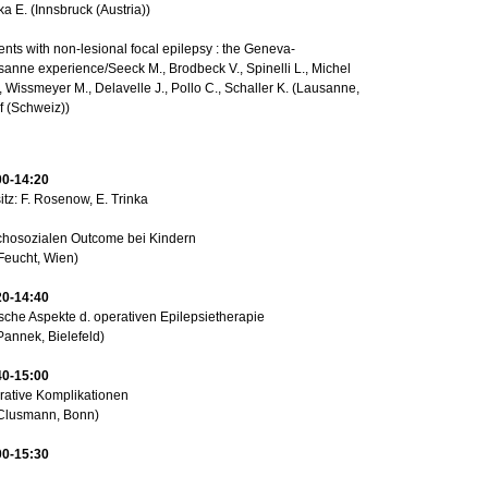
ka E. (Innsbruck (Austria))
ents with non-lesional focal epilepsy : the Geneva-
anne experience/Seeck M., Brodbeck V., Spinelli L., Michel
 Wissmeyer M., Delavelle J., Pollo C., Schaller K. (Lausanne,
f (Schweiz))
00-14:20
itz: F. Rosenow, E. Trinka
chosozialen Outcome bei Kindern
Feucht, Wien)
20-14:40
sche Aspekte d. operativen Epilepsietherapie
Pannek, Bielefeld)
40-15:00
rative Komplikationen
 Clusmann, Bonn)
00-15:30