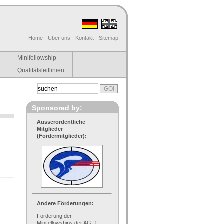
Home
Über uns
Kontakt
Sitemap
Minifellowship
Qualitätsleitlinien
Sponsored by:
Ausserordentliche
Mitglieder
(Fördermitglieder):
Andere Förderungen:
Förderung der
Minifellowships der AG, 1.