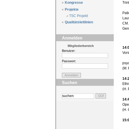
Trin
Kongresse
Projekte
Pati
TSC Projekt
Laus
Qualitätsleitlinien
CM.,
Gen
Anmelden
Mitgliederbereich
14:
Benutzer:
Vors
Passwort:
psy
(M. 
14:
Suchen
Ethi
(H. 
14:
Ope
(H.
15: