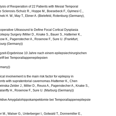
ysis of Reoperation of 22 Patients with Mesial Temporal
 Sclerosis /Schulz R., Hoppe M., Boesebeck F., Gyimesi C.,
ek H. W., May T., Ebner A. (Bielefeld, Rotenburg (Germany),
aoperative Ultrasound to Define Focal Cortical Dysplasia
pilepsy Surgery /Miller D., Knake S., Bauer S., Hattemer K.,
ow K., Pagenstecher A., Rosenow F., Sure U. (Frankfurt,
burg (Germany))
gzeit-Ergebnisse 10 Jahre nach einem epilepsiechirurgischen
riff bei Temporallappenepilepsien
rmany))
ical involvement is the main risk factor for epilepsy in
ents with supratentorial cavernomas /Hattemer K., Chen
Iwinska-Zelder J., Miller D., Reuss A., Pagenstecher A., Knake S.,
alanffy H., Rosenow F., Sure U. (Marburg (Germany))
ektive Amygdalohippokampektomie bei Temporallappenepilepsie
er M., Walser G., Unterberger I., Gotwald T., Donnemiller E.,