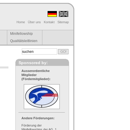
Home
Über uns
Kontakt
Sitemap
Minifellowship
Qualitätsleitlinien
Sponsored by:
Ausserordentliche
Mitglieder
(Fördermitglieder):
Andere Förderungen:
Förderung der
Minifellowships der AG, 1.