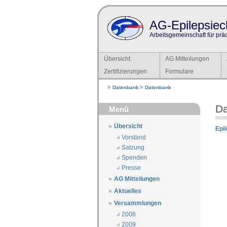
AG-Epilepsiech
Arbeitsgemeinschaft für prä
Übersicht
AG Mitteilungen
Zertifizierungen
Formulare
Datenbank
Datenbank
D
Menü
Übersicht
Epi
Vorstand
Satzung
Spenden
Presse
AG Mitteilungen
Aktuelles
Versammlungen
2008
2009