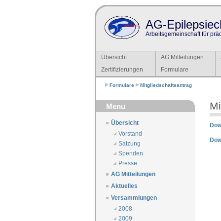
AG-Epilepsiech
Arbeitsgemeinschaft für prä
Übersicht
AG Mitteilungen
Zertifizierungen
Formulare
Formulare
Mitgliedschaftsantrag
Mi
Menu
Übersicht
Dow
Vorstand
Dow
Satzung
Spenden
Presse
AG Mitteilungen
Aktuelles
Versammlungen
2008
2009