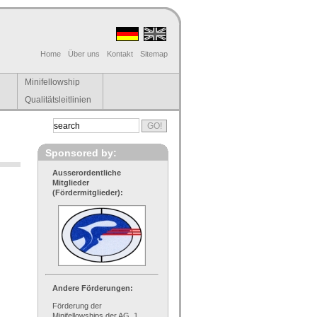
Home
Über uns
Kontakt
Sitemap
Minifellowship
Qualitätsleitlinien
Sponsored by:
Ausserordentliche
Mitglieder
(Fördermitglieder):
Andere Förderungen:
Förderung der
Minifellowships der AG, 1.