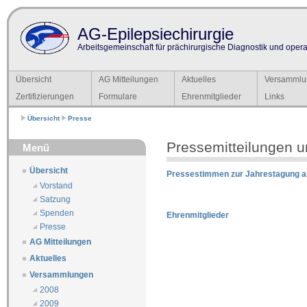
AG-Epilepsiechirurgie
Arbeitsgemeinschaft für prächirurgische Diagnostik und operat
Übersicht
AG Mitteilungen
Aktuelles
Versammlu
Zertifizierungen
Formulare
Ehrenmitglieder
Links
Übersicht
Presse
Pressemitteilungen un
Menü
Übersicht
Pressestimmen zur Jahrestagung a
Vorstand
Satzung
Spenden
Ehrenmitglieder
Presse
AG Mitteilungen
Aktuelles
Versammlungen
2008
2009