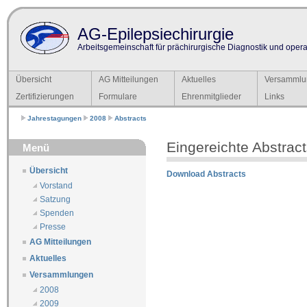
AG-Epilepsiechirurgie
Arbeitsgemeinschaft für prächirurgische Diagnostik und operat
Übersicht
AG Mitteilungen
Aktuelles
Versammlu
Zertifizierungen
Formulare
Ehrenmitglieder
Links
Jahrestagungen
2008
Abstracts
Eingereichte Abstrac
Menü
Übersicht
Download Abstracts
Vorstand
Satzung
Spenden
Presse
AG Mitteilungen
Aktuelles
Versammlungen
2008
2009