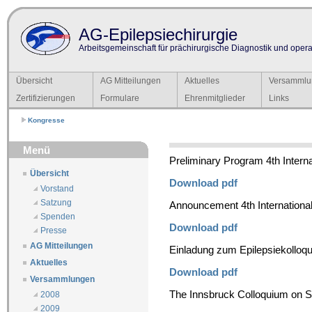
AG-Epilepsiechirurgie
Arbeitsgemeinschaft für prächirurgische Diagnostik und operat
Übersicht
AG Mitteilungen
Aktuelles
Versammlu
Zertifizierungen
Formulare
Ehrenmitglieder
Links
Kongresse
Menü
Preliminary Program 4th Intern
Übersicht
Download pdf
Vorstand
Satzung
Announcement 4th Internationa
Spenden
Download pdf
Presse
AG Mitteilungen
Einladung zum Epilepsiekolloqu
Aktuelles
Download pdf
Versammlungen
The Innsbruck Colloquium on St
2008
2009