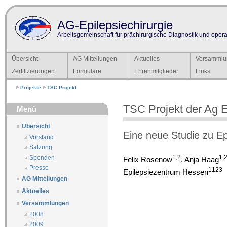
AG-Epilepsiechirurgie
Arbeitsgemeinschaft für prächirurgische Diagnostik und operat
Übersicht
AG Mitteilungen
Aktuelles
Versammlu
Zertifizierungen
Formulare
Ehrenmitglieder
Links
Projekte
TSC Projekt
TSC Projekt der Ag E
Menü
Übersicht
Eine neue Studie zu Ep
Vorstand
Satzung
1,2
1,
Spenden
Felix Rosenow
, Anja Haag
Presse
1
1
2
3
Epilepsiezentrum Hessen
AG Mitteilungen
Aktuelles
Versammlungen
2008
2009