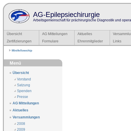
AG-Epilepsiechirurgie
Arbeitsgemeinschaft für prächirurgische Diagnostik und operat
Übersicht
AG Mitteilungen
Aktuelles
Versammlu
Zertifizierungen
Formulare
Ehrenmitglieder
Links
Minifellowship
Menü
Übersicht
Vorstand
Satzung
Spenden
Presse
AG Mitteilungen
Aktuelles
Versammlungen
2008
2009