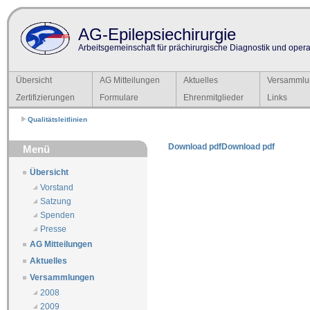
AG-Epilepsiechirurgie
Arbeitsgemeinschaft für prächirurgische Diagnostik und operat
Übersicht
AG Mitteilungen
Aktuelles
Versammlu
Zertifizierungen
Formulare
Ehrenmitglieder
Links
Qualitätsleitlinien
Download pdf
Download pdf
Menü
Übersicht
Vorstand
Satzung
Spenden
Presse
AG Mitteilungen
Aktuelles
Versammlungen
2008
2009