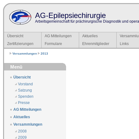
AG-Epilepsiechirurgie
Arbeitsgemeinschaft für prächirurgische Diagnostik und operat
Übersicht
AG Mitteilungen
Aktuelles
Versammlu
Zertifizierungen
Formulare
Ehrenmitglieder
Links
Versammlungen
2013
Menü
Übersicht
Vorstand
Satzung
Spenden
Presse
AG Mitteilungen
Aktuelles
Versammlungen
2008
2009