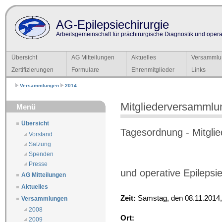
AG-Epilepsiechirurgie
Arbeitsgemeinschaft für prächirurgische Diagnostik und operat
Übersicht
AG Mitteilungen
Aktuelles
Versammlu
Zertifizierungen
Formulare
Ehrenmitglieder
Links
Versammlungen
2014
Mitgliederversammlu
Menü
Übersicht
Tagesordnung - Mitgli
Vorstand
Satzung
Spenden
Presse
und operative Epilepsi
AG Mitteilungen
Aktuelles
Zeit:
Samstag, den 08.11.2014,
Versammlungen
2008
Ort:
2009