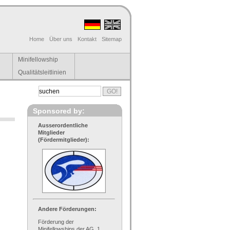
Home
Über uns
Kontakt
Sitemap
Minifellowship
Qualitätsleitlinien
Sponsored by:
Ausserordentliche
Mitglieder
(Fördermitglieder):
Andere Förderungen:
Förderung der
Minifellowships der AG, 1.