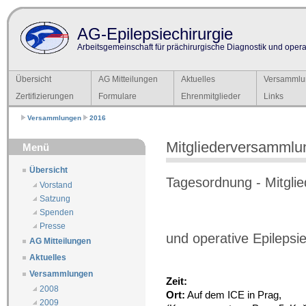
AG-Epilepsiechirurgie
Arbeitsgemeinschaft für prächirurgische Diagnostik und operat
Übersicht
AG Mitteilungen
Aktuelles
Versammlu
Zertifizierungen
Formulare
Ehrenmitglieder
Links
Versammlungen
2016
Mitgliederversammlu
Menü
Übersicht
Tagesordnung - Mitgli
Vorstand
Satzung
Spenden
Presse
und operative Epilepsi
AG Mitteilungen
Aktuelles
Versammlungen
Zeit:
2008
Ort:
Auf dem ICE in Prag,
2009