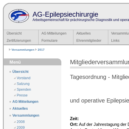
AG-Epilepsiechirurgie
Arbeitsgemeinschaft für prächirurgische Diagnostik und operat
Übersicht
AG Mitteilungen
Aktuelles
Versammlu
Zertifizierungen
Formulare
Ehrenmitglieder
Links
Versammlungen
2017
Mitgliederversammlu
Menü
Übersicht
Tagesordnung - Mitgli
Vorstand
Satzung
Spenden
Presse
und operative Epilepsi
AG Mitteilungen
Aktuelles
Versammlungen
Zeit:
2008
Ort:
Auf der Jahrestagung der 
2009