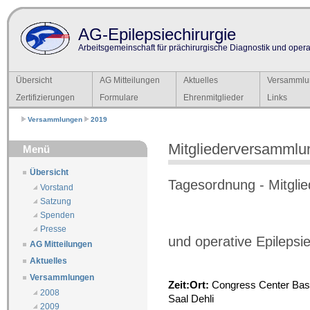
AG-Epilepsiechirurgie
Arbeitsgemeinschaft für prächirurgische Diagnostik und operat
Übersicht
AG Mitteilungen
Aktuelles
Versammlu
Zertifizierungen
Formulare
Ehrenmitglieder
Links
Versammlungen
2019
Mitgliederversammlu
Menü
Übersicht
Tagesordnung - Mitgli
Vorstand
Satzung
Spenden
Presse
und operative Epilepsi
AG Mitteilungen
Aktuelles
Versammlungen
Zeit:
Ort:
Congress Center Base
2008
Saal Dehli
2009