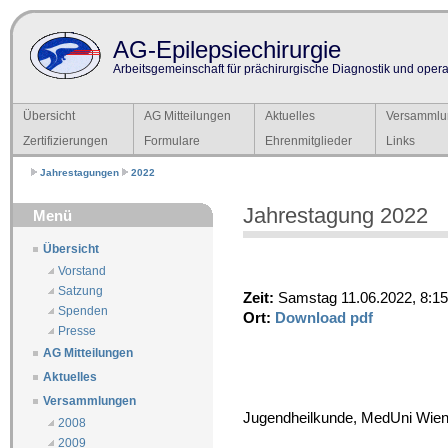
AG-Epilepsiechirurgie
Arbeitsgemeinschaft für prächirurgische Diagnostik und operat
Übersicht
AG Mitteilungen
Aktuelles
Versammlu
Zertifizierungen
Formulare
Ehrenmitglieder
Links
Jahrestagungen
2022
Jahrestagung 2022
Menü
Übersicht
Vorstand
Satzung
Zeit:
Samstag 11.06.2022, 8:15
Spenden
Ort:
Download pdf
Presse
AG Mitteilungen
Aktuelles
Versammlungen
Jugendheilkunde, MedUni Wie
2008
2009