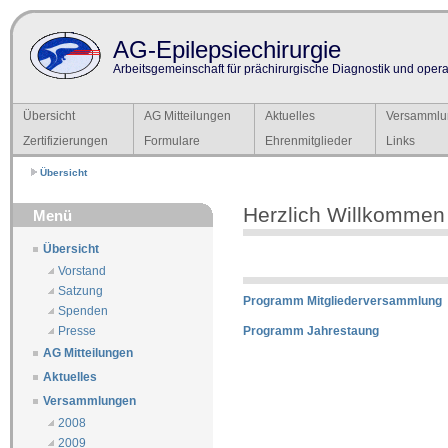
AG-Epilepsiechirurgie
Arbeitsgemeinschaft für prächirurgische Diagnostik und operat
Übersicht
AG Mitteilungen
Aktuelles
Versammlu
Zertifizierungen
Formulare
Ehrenmitglieder
Links
Übersicht
Herzlich Willkommen
Menü
Übersicht
Vorstand
Satzung
Programm Mitgliederversammlung
Spenden
Programm Jahrestaung
Presse
AG Mitteilungen
Aktuelles
Versammlungen
2008
2009