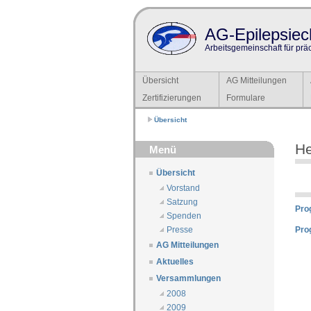
AG-Epilepsiech
Arbeitsgemeinschaft für prä
Übersicht
AG Mitteilungen
Zertifizierungen
Formulare
Übersicht
He
Menü
Übersicht
Vorstand
Satzung
Pro
Spenden
Pro
Presse
AG Mitteilungen
Aktuelles
Versammlungen
2008
2009