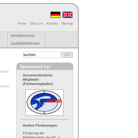
Home
Über uns
Kontakt
Sitemap
Minifellowship
Qualitätsleitlinien
Sponsored by:
Ausserordentliche
Mitglieder
(Fördermitglieder):
Andere Förderungen:
Förderung der
Minifellowships der AG, 1.