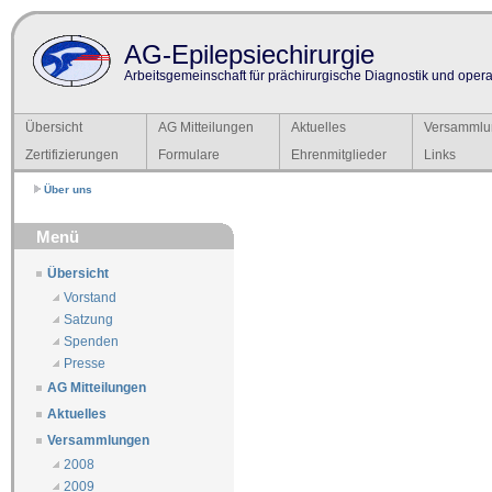
AG-Epilepsiechirurgie
Arbeitsgemeinschaft für prächirurgische Diagnostik und operat
Übersicht
AG Mitteilungen
Aktuelles
Versammlu
Zertifizierungen
Formulare
Ehrenmitglieder
Links
Über uns
Menü
Übersicht
Vorstand
Satzung
Spenden
Presse
AG Mitteilungen
Aktuelles
Versammlungen
2008
2009