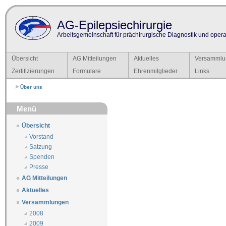
AG-Epilepsiechirurgie
Arbeitsgemeinschaft für prächirurgische Diagnostik und operat
Übersicht
AG Mitteilungen
Aktuelles
Versammlu
Zertifizierungen
Formulare
Ehrenmitglieder
Links
Über uns
Menü
Übersicht
Vorstand
Satzung
Spenden
Presse
AG Mitteilungen
Aktuelles
Versammlungen
2008
2009