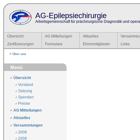
AG-Epilepsiechirurgie
Arbeitsgemeinschaft für prächirurgische Diagnostik und operat
Übersicht
AG Mitteilungen
Aktuelles
Versammlu
Zertifizierungen
Formulare
Ehrenmitglieder
Links
Über uns
Menü
Übersicht
Vorstand
Satzung
Spenden
Presse
AG Mitteilungen
Aktuelles
Versammlungen
2008
2009