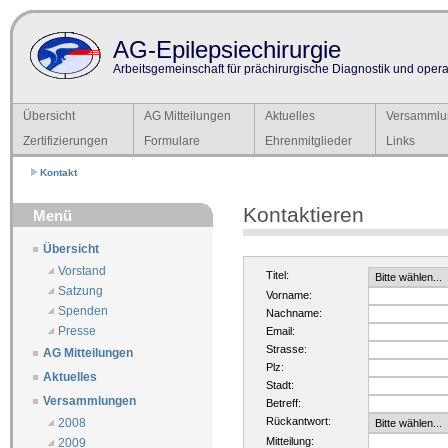
AG-Epilepsiechirurgie
Arbeitsgemeinschaft für prächirurgische Diagnostik und operat
Übersicht
AG Mitteilungen
Aktuelles
Versammlu
Zertifizierungen
Formulare
Ehrenmitglieder
Links
Kontakt
Kontaktieren
Menü
Übersicht
Vorstand
Titel:
Satzung
Vorname:
Spenden
Nachname:
Presse
Email:
Strasse:
AG Mitteilungen
Plz:
Aktuelles
Stadt:
Versammlungen
Betreff:
Rückantwort:
2008
Mitteilung:
2009