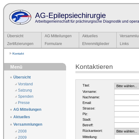
AG-Epilepsiechirurgie
Arbeitsgemeinschaft für prächirurgische Diagnostik und operat
Übersicht
AG Mitteilungen
Aktuelles
Versammlu
Zertifizierungen
Formulare
Ehrenmitglieder
Links
Kontakt
Kontaktieren
Menü
Übersicht
Vorstand
Titel:
Satzung
Vorname:
Spenden
Nachname:
Presse
Email:
Strasse:
AG Mitteilungen
Plz:
Aktuelles
Stadt:
Versammlungen
Betreff:
Rückantwort:
2008
Mitteilung:
2009