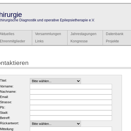
irurgie
chirurgische Diagnostik und operative Epilepsietherapie e.V.
Aktuelles
Versammlungen
Jahrestagungen
Datenbank
Ehrenmitglieder
Links
Kongresse
Projekte
ntaktieren
Titel:
Vorname:
Nachname:
Email:
Strasse:
Plz:
Stadt:
Betreff:
Rückantwort:
Mitteilung: