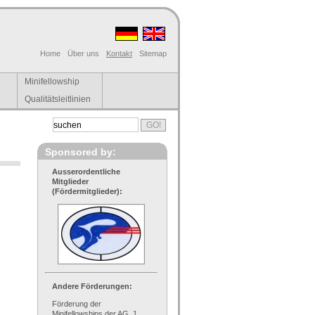
Home
Über uns
Kontakt
Sitemap
Minifellowship
Qualitätsleitlinien
Sponsored by:
Ausserordentliche
Mitglieder
(Fördermitglieder):
Andere Förderungen:
Förderung der
Minifellowships der AG, 1.