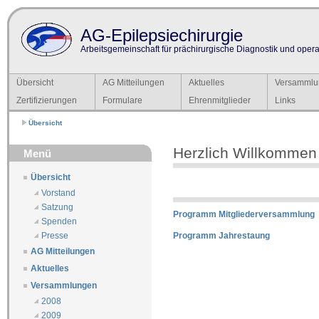
AG-Epilepsiechirurgie
Arbeitsgemeinschaft für prächirurgische Diagnostik und operat
Übersicht
AG Mitteilungen
Aktuelles
Versammlu
Zertifizierungen
Formulare
Ehrenmitglieder
Links
Übersicht
Herzlich Willkommen
Menü
Übersicht
Vorstand
Satzung
Programm Mitgliederversammlung
Spenden
Programm Jahrestaung
Presse
AG Mitteilungen
Aktuelles
Versammlungen
2008
2009