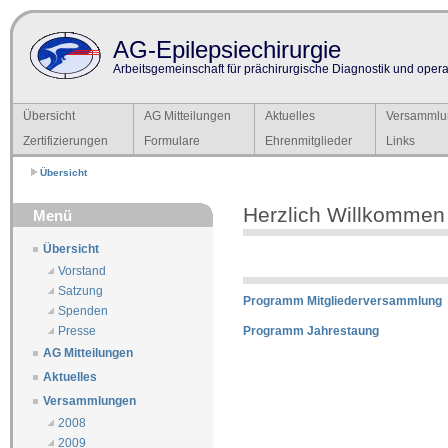
AG-Epilepsiechirurgie
Arbeitsgemeinschaft für prächirurgische Diagnostik und operat
Übersicht
AG Mitteilungen
Aktuelles
Versammlu
Zertifizierungen
Formulare
Ehrenmitglieder
Links
Übersicht
Herzlich Willkommen
Menü
Übersicht
Vorstand
Satzung
Programm Mitgliederversammlung
Spenden
Programm Jahrestaung
Presse
AG Mitteilungen
Aktuelles
Versammlungen
2008
2009