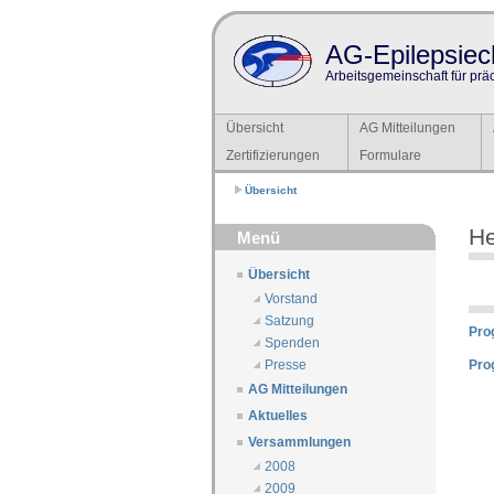
AG-Epilepsiech
Arbeitsgemeinschaft für prä
Übersicht
AG Mitteilungen
Zertifizierungen
Formulare
Übersicht
He
Menü
Übersicht
Vorstand
Satzung
Pro
Spenden
Pro
Presse
AG Mitteilungen
Aktuelles
Versammlungen
2008
2009