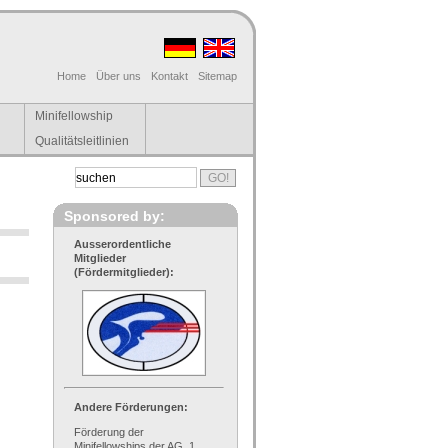
Home
Über uns
Kontakt
Sitemap
Minifellowship
Qualitätsleitlinien
Sponsored by:
Ausserordentliche
Mitglieder
(Fördermitglieder):
Andere Förderungen:
Förderung der
Minifellowships der AG, 1.