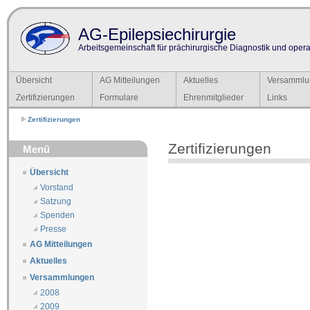
AG-Epilepsiechirurgie
Arbeitsgemeinschaft für prächirurgische Diagnostik und operat
Übersicht
AG Mitteilungen
Aktuelles
Versammlu
Zertifizierungen
Formulare
Ehrenmitglieder
Links
Zertifizierungen
Zertifizierungen
Menü
Übersicht
Vorstand
Satzung
Spenden
Presse
AG Mitteilungen
Aktuelles
Versammlungen
2008
2009