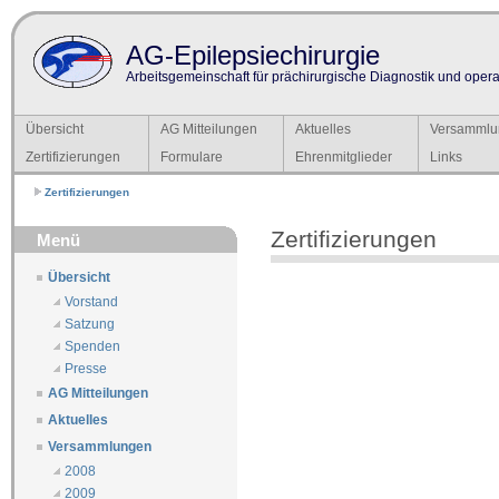
AG-Epilepsiechirurgie
Arbeitsgemeinschaft für prächirurgische Diagnostik und operat
Übersicht
AG Mitteilungen
Aktuelles
Versammlu
Zertifizierungen
Formulare
Ehrenmitglieder
Links
Zertifizierungen
Zertifizierungen
Menü
Übersicht
Vorstand
Satzung
Spenden
Presse
AG Mitteilungen
Aktuelles
Versammlungen
2008
2009