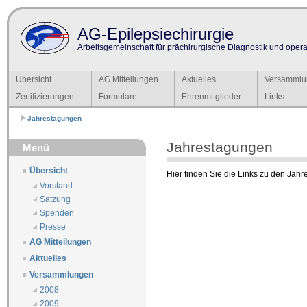
AG-Epilepsiechirurgie
Arbeitsgemeinschaft für prächirurgische Diagnostik und operat
Übersicht
AG Mitteilungen
Aktuelles
Versammlu
Zertifizierungen
Formulare
Ehrenmitglieder
Links
Jahrestagungen
Jahrestagungen
Menü
Übersicht
Hier finden Sie die Links zu den Jah
Vorstand
Satzung
Spenden
Presse
AG Mitteilungen
Aktuelles
Versammlungen
2008
2009