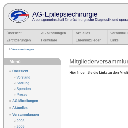
AG-Epilepsiechirurgie
Arbeitsgemeinschaft für prächirurgische Diagnostik und operat
Übersicht
AG Mitteilungen
Aktuelles
Versammlu
Zertifizierungen
Formulare
Ehrenmitglieder
Links
Versammlungen
Mitgliederversammlu
Menü
Übersicht
Hier finden Sie die Links zu den Mit
Vorstand
Satzung
Spenden
Presse
AG Mitteilungen
Aktuelles
Versammlungen
2008
2009