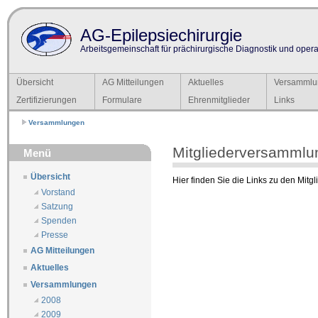
AG-Epilepsiechirurgie
Arbeitsgemeinschaft für prächirurgische Diagnostik und operat
Übersicht
AG Mitteilungen
Aktuelles
Versammlu
Zertifizierungen
Formulare
Ehrenmitglieder
Links
Versammlungen
Mitgliederversammlu
Menü
Übersicht
Hier finden Sie die Links zu den Mit
Vorstand
Satzung
Spenden
Presse
AG Mitteilungen
Aktuelles
Versammlungen
2008
2009