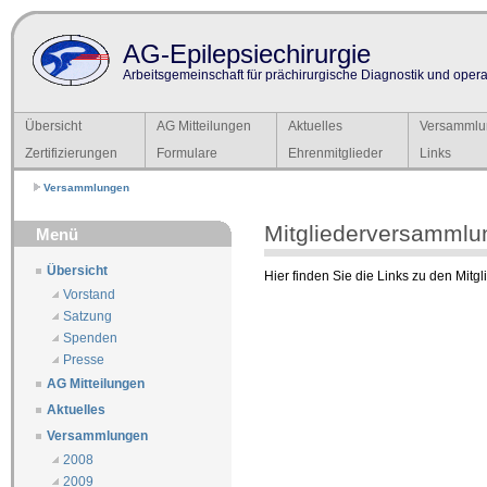
AG-Epilepsiechirurgie
Arbeitsgemeinschaft für prächirurgische Diagnostik und operat
Übersicht
AG Mitteilungen
Aktuelles
Versammlu
Zertifizierungen
Formulare
Ehrenmitglieder
Links
Versammlungen
Mitgliederversammlu
Menü
Übersicht
Hier finden Sie die Links zu den Mit
Vorstand
Satzung
Spenden
Presse
AG Mitteilungen
Aktuelles
Versammlungen
2008
2009