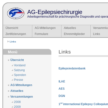
AG-Epilepsiechirurgie
Arbeitsgemeinschaft für prächirurgische Diagnostik und operat
Übersicht
AG Mitteilungen
Aktuelles
Versammlu
Zertifizierungen
Formulare
Ehrenmitglieder
Links
Links
Links
Menü
Übersicht
Vorstand
Epilepsiedatenbank
Satzung
Spenden
Presse
ILAE
AG Mitteilungen
AES
Aktuelles
DGN
Versammlungen
2008
st
1
international Epilepsy Colloquiu
2009