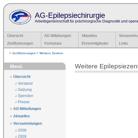
AG-Epilepsiechirurgie
Arbeitsgemeinschaft für prächirurgische Diagnostik und operat
Übersicht
AG Mitteilungen
Aktuelles
Versammlu
Zertifizierungen
Formulare
Ehrenmitglieder
Links
Zertifizierungen
Weitere Zentren
Weitere Epilepsiezen
Menü
Übersicht
Vorstand
Satzung
Spenden
Presse
AG Mitteilungen
Aktuelles
Versammlungen
2008
2009