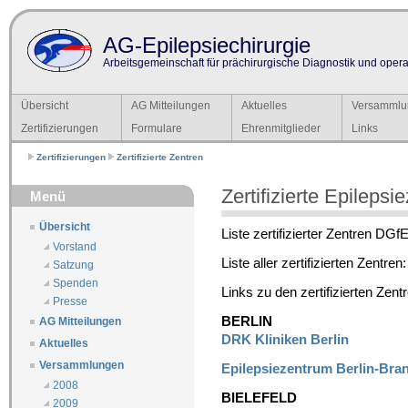
AG-Epilepsiechirurgie
Arbeitsgemeinschaft für prächirurgische Diagnostik und operat
Übersicht
AG Mitteilungen
Aktuelles
Versammlu
Zertifizierungen
Formulare
Ehrenmitglieder
Links
Zertifizierungen
Zertifizierte Zentren
Zertifizierte Epilepsi
Menü
Übersicht
Liste zertifizierter Zentren DGf
Vorstand
Liste aller zertifizierten Zentren
Satzung
Spenden
Links zu den zertifizierten Zent
Presse
BERLIN
AG Mitteilungen
DRK Kliniken Berlin
Aktuelles
Versammlungen
Epilepsiezentrum Berlin-Br
2008
BIELEFELD
2009