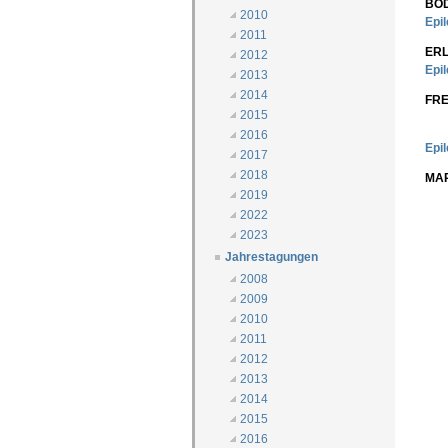
BO
2010
Epi
2011
ER
2012
Epi
2013
2014
FR
2015
2016
Epi
2017
2018
MA
2019
2022
2023
Jahrestagungen
2008
2009
2010
2011
2012
2013
2014
2015
2016