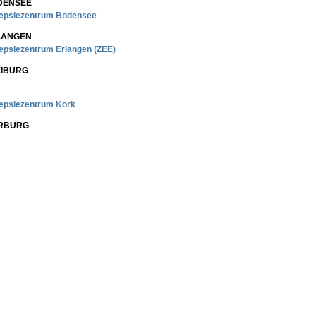
DENSEE
lepsiezentrum Bodensee
LANGEN
lepsiezentrum Erlangen (ZEE)
EIBURG
lepsiezentrum Kork
RBURG