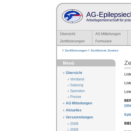
AG-Epilepsiech
Arbeitsgemeinschaft für prä
Übersicht
AG Mitteilungen
Zertifizierungen
Formulare
Zertifizierungen
Zertifizierte Zentren
Ze
Menü
Übersicht
List
Vorstand
List
Satzung
Spenden
Link
Presse
BER
AG Mitteilungen
DRK
Aktuelles
Epi
Versammlungen
BIE
2008
2009