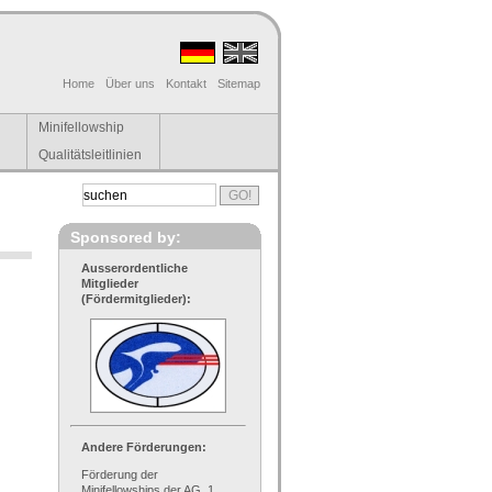
Home
Über uns
Kontakt
Sitemap
Minifellowship
Qualitätsleitlinien
Sponsored by:
Ausserordentliche
Mitglieder
(Fördermitglieder):
Andere Förderungen:
Förderung der
Minifellowships der AG, 1.