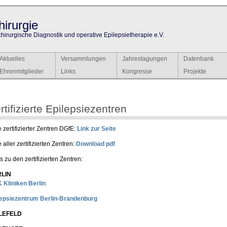
irurgie
chirurgische Diagnostik und operative Epilepsietherapie e.V.
Aktuelles
Versammlungen
Jahrestagungen
Datenbank
Ehrenmitglieder
Links
Kongresse
Projekte
rtifizierte Epilepsiezentren
e zertifizierter Zentren DGfE:
Link zur Seite
e aller zertifizierten Zentren:
Download pdf
s zu den zertifizierten Zentren:
LIN
 Kliniken Berlin
lepsiezentrum Berlin-Brandenburg
LEFELD