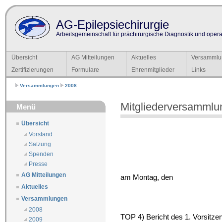
AG-Epilepsiechirurgie
Arbeitsgemeinschaft für prächirurgische Diagnostik und operat
Übersicht
AG Mitteilungen
Aktuelles
Versammlu
Zertifizierungen
Formulare
Ehrenmitglieder
Links
Versammlungen
2008
Mitgliederversammlu
Menü
Übersicht
Vorstand
Satzung
Spenden
Presse
AG Mitteilungen
am Montag, den
Aktuelles
Versammlungen
2008
TOP 4) Bericht des 1. Vorsitze
2009