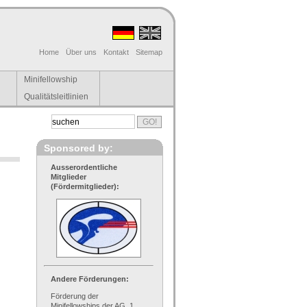
Home
Über uns
Kontakt
Sitemap
Minifellowship
Qualitätsleitlinien
Sponsored by:
Ausserordentliche
Mitglieder
(Fördermitglieder):
Andere Förderungen:
Förderung der
Minifellowships der AG, 1.