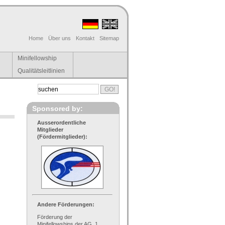
Home
Über uns
Kontakt
Sitemap
Minifellowship
Qualitätsleitlinien
Sponsored by:
Ausserordentliche
Mitglieder
(Fördermitglieder):
Andere Förderungen:
Förderung der
Minifellowships der AG, 1.