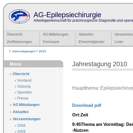
AG-Epilepsiechirurgie
Arbeitsgemeinschaft für prächirurgische Diagnostik und operat
Übersicht
AG Mitteilungen
Aktuelles
Versammlu
Zertifizierungen
Formulare
Ehrenmitglieder
Links
Jahrestagungen
2010
Jahrestagung 2010
Menü
Übersicht
Vorstand
Satzung
Hauptthema: Epilepsiechirurg
Spenden
Presse
Download pdf
AG Mitteilungen
Aktuelles
Ort:
Zeit
Versammlungen
9:45
Thema am Vormittag: Der 
2008
-Nutzen
2009